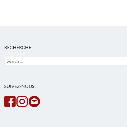
RECHERCHE
Recherche
Lanc
pour :
la
rech
SUIVEZ-NOUS!