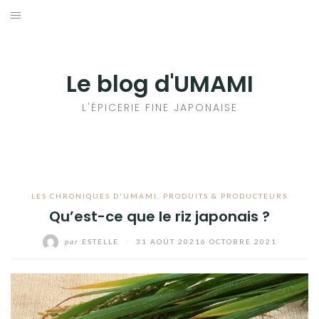
Aller
au
輸出手続きについて
contenu
LE GOÛT DU JAPON DANS VOTRE CUISINE
Le blog d'UMAMI
AU QUOTIDIEN
L'ÉPICERIE FINE JAPONAISE
LES CHRONIQUES D'UMAMI
,
PRODUITS & PRODUCTEURS
Qu’est-ce que le riz japonais ?
par
ESTELLE
/
31 AOÛT 2021
6 OCTOBRE 2021