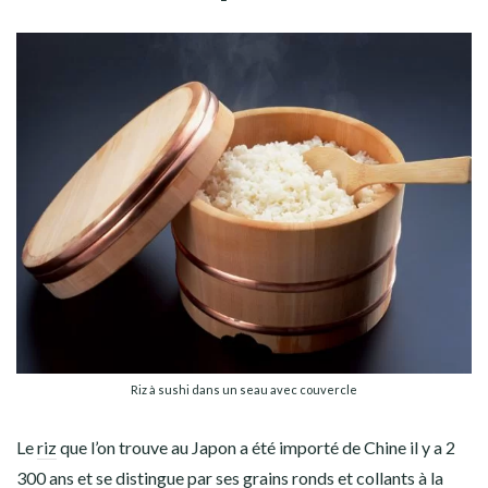
Riz à sushi dans un seau avec couvercle
Le
riz
que l’on trouve au Japon a été importé de Chine il y a
2
300 ans
et se distingue par ses grains ronds et collants à la