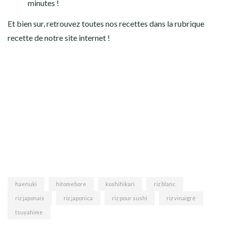
minutes !
Et bien sur, retrouvez toutes nos recettes dans la rubrique
recette de notre site internet !
haenuki
hitomebore
koshihikari
riz blanc
riz japonais
riz japonica
riz pour sushi
riz vinaigré
tsuyahime