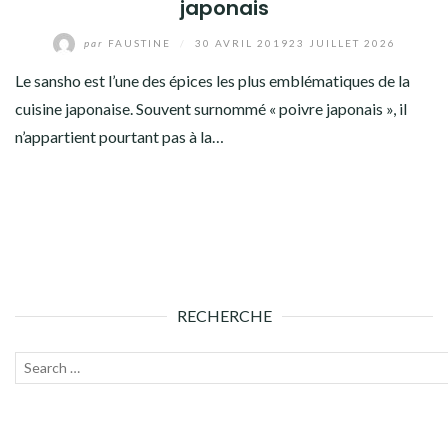
japonais
par
FAUSTINE
/
30 AVRIL 2019
23 JUILLET 2026
Le sansho est l’une des épices les plus emblématiques de la
cuisine japonaise. Souvent surnommé « poivre japonais », il
n’appartient pourtant pas à la…
RECHERCHE
Recherche
Lanc
pour :
la
rech