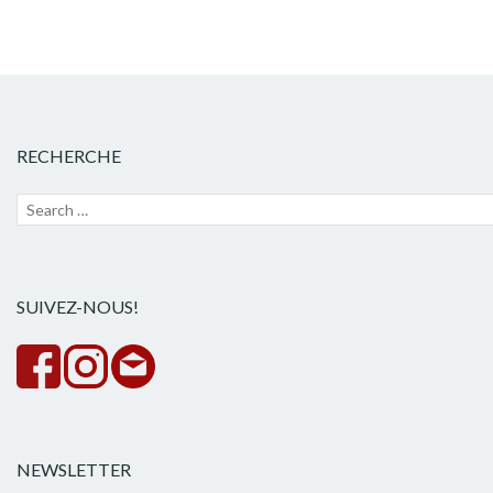
RECHERCHE
Recherche
Lanc
pour :
la
rech
SUIVEZ-NOUS!
NEWSLETTER