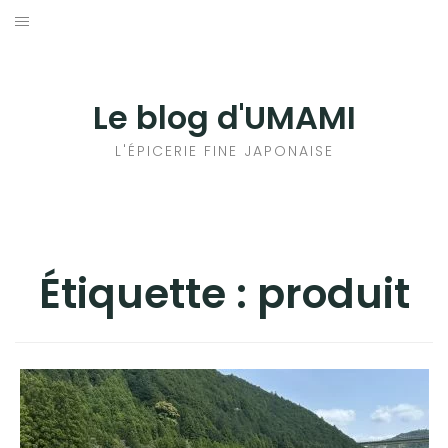
Aller
au
輸出手続きについて
contenu
LE GOÛT DU JAPON DANS VOTRE CUISINE
Le blog d'UMAMI
AU QUOTIDIEN
L'ÉPICERIE FINE JAPONAISE
Étiquette :
produit