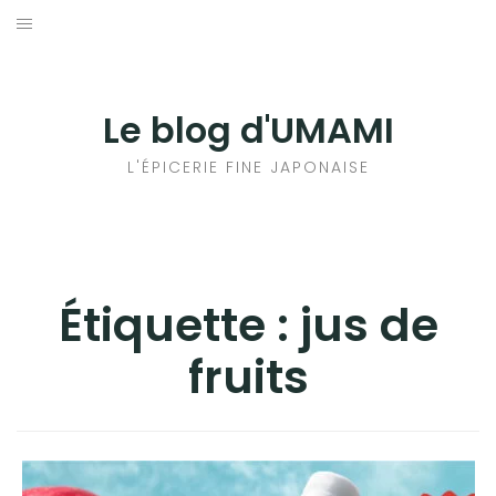
Aller
au
輸出手続きについて
contenu
LE GOÛT DU JAPON DANS VOTRE CUISINE
Le blog d'UMAMI
AU QUOTIDIEN
L'ÉPICERIE FINE JAPONAISE
Étiquette :
jus de
fruits