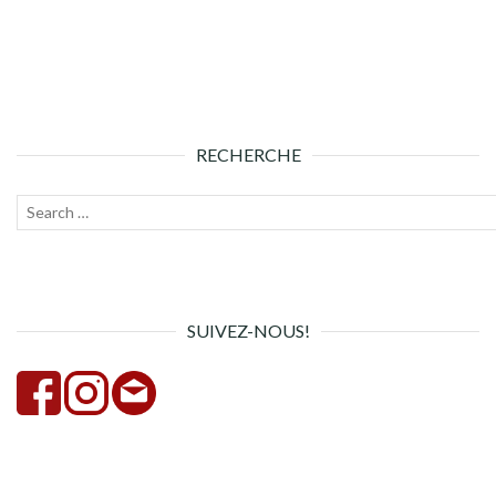
RECHERCHE
Recherche
Lanc
pour :
la
rech
SUIVEZ-NOUS!