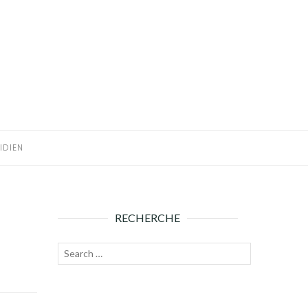
IDIEN
RECHERCHE
Recherche
Lancer
pour :
la
recherche