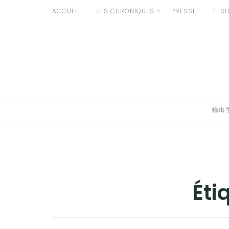
Aller
ACCUEIL
LES CHRONIQUES
PRESSE
E-S
développer
au
輸出手続きについて
contenu
le
LE GOÛT DU JAPON DANS VOTRE CUISINE
menu
AU QUOTIDIEN
enfant
輸出
Éti