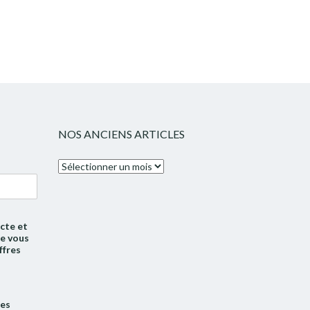
NOS ANCIENS ARTICLES
Nos
anciens
articles
cte et
de vous
ffres
tes