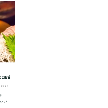
 saké
 2025
es
 saké