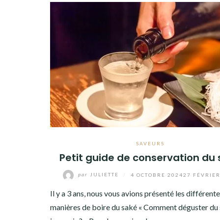
SAVEURS
Petit guide de conservation du
par
JULIETTE
/
4 OCTOBRE 2024
27 FÉVRIER
Il y a 3 ans, nous vous avions présenté les différent
manières de boire du saké « Comment déguster du