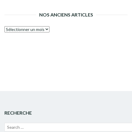
NOS ANCIENS ARTICLES
Nos
anciens
articles
RECHERCHE
Recherche
Lanc