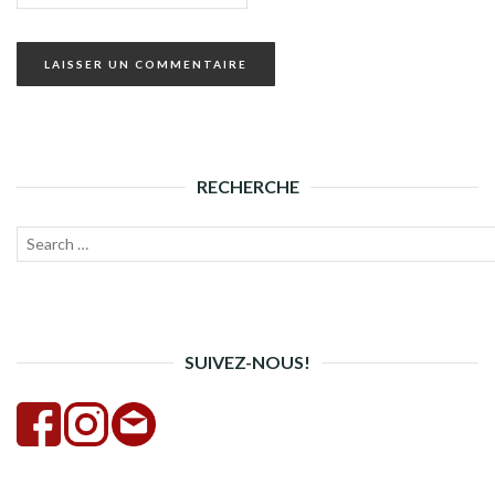
RECHERCHE
Recherche
Lanc
pour :
la
rech
SUIVEZ-NOUS!