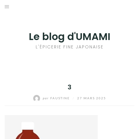
Aller
au
輸出手続きについて
contenu
LE GOÛT DU JAPON DANS VOTRE CUISINE
Le blog d'UMAMI
AU QUOTIDIEN
L'ÉPICERIE FINE JAPONAISE
3
par
FAUSTINE
/
27 MARS 2025