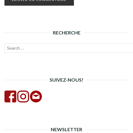
RECHERCHE
Recherche
Lanc
pour :
la
rech
SUIVEZ-NOUS!
NEWSLETTER