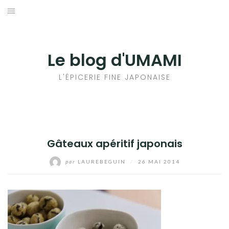
Aller
au
輸出手続きについて
contenu
LE GOÛT DU JAPON DANS VOTRE CUISINE
Le blog d'UMAMI
AU QUOTIDIEN
L'ÉPICERIE FINE JAPONAISE
Gâteaux apéritif japonais
par
LAUREBEGUIN
/
26 MAI 2014