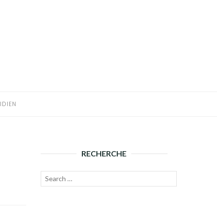
IDIEN
RECHERCHE
Recherche
Lancer
pour :
la
recherche