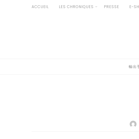
Aller
ACCUEIL
LES CHRONIQUES
PRESSE
E-S
au
輸出手続きについて
contenu
LE GOÛT DU JAPON DANS VOTRE CUISINE
AU QUOTIDIEN
輸出