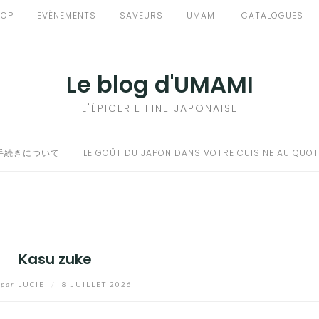
HOP
EVÈNEMENTS
SAVEURS
UMAMI
CATALOGUES
Le blog d'UMAMI
L'ÉPICERIE FINE JAPONAISE
手続きについて
LE GOÛT DU JAPON DANS VOTRE CUISINE AU QUOT
Kasu zuke
par
LUCIE
/
8 JUILLET 2026