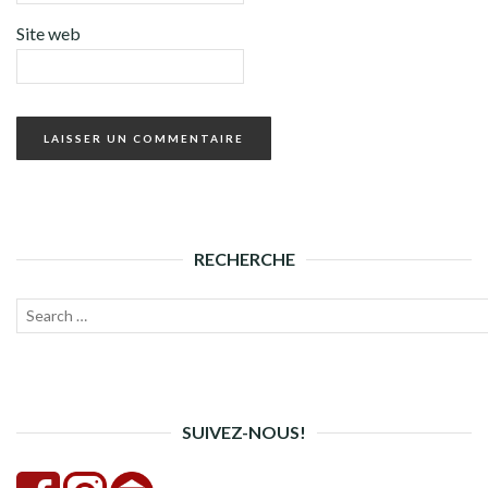
Site web
RECHERCHE
Recherche
Lanc
pour :
la
rech
SUIVEZ-NOUS!