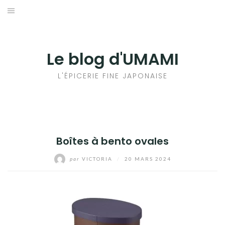
Aller
au
輸出手続きについて
contenu
LE GOÛT DU JAPON DANS VOTRE CUISINE
Le blog d'UMAMI
AU QUOTIDIEN
L'ÉPICERIE FINE JAPONAISE
Boîtes à bento ovales
par
VICTORIA
/
20 MARS 2024