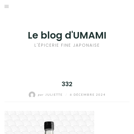
Aller
au
輸出手続きについて
contenu
LE GOÛT DU JAPON DANS VOTRE CUISINE
Le blog d'UMAMI
AU QUOTIDIEN
L'ÉPICERIE FINE JAPONAISE
332
par
JULIETTE
/
6 DÉCEMBRE 2024