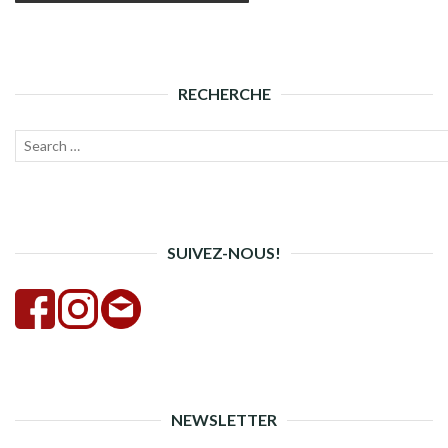
RECHERCHE
Recherche
Lanc
pour :
la
rech
SUIVEZ-NOUS!
NEWSLETTER