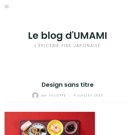
Aller
au
輸出手続きについて
contenu
LE GOÛT DU JAPON DANS VOTRE CUISINE
Le blog d'UMAMI
AU QUOTIDIEN
L'ÉPICERIE FINE JAPONAISE
Design sans titre
par
JULIETTE
/
9 JUILLET 2025