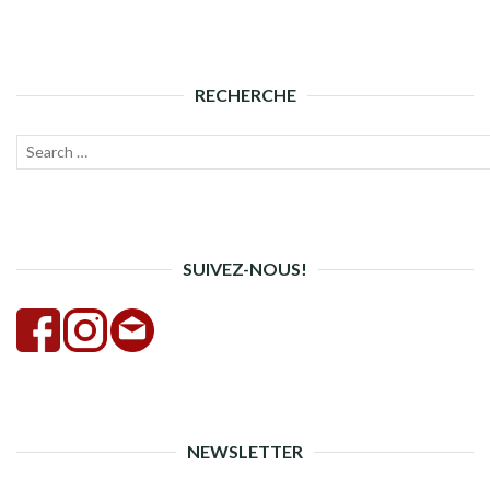
RECHERCHE
Recherche
Lanc
pour :
la
rech
SUIVEZ-NOUS!
NEWSLETTER