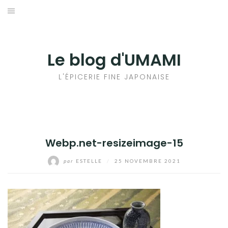
Aller
au
輸出手続きについて
contenu
LE GOÛT DU JAPON DANS VOTRE CUISINE
Le blog d'UMAMI
AU QUOTIDIEN
L'ÉPICERIE FINE JAPONAISE
Webp.net-resizeimage-15
par
ESTELLE
/
25 NOVEMBRE 2021