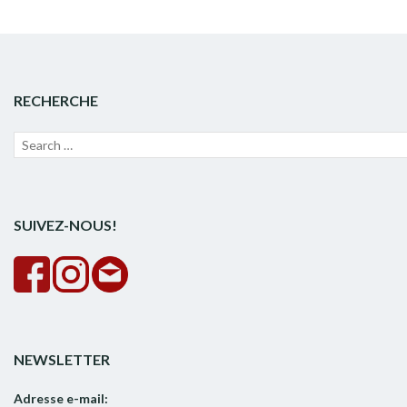
RECHERCHE
Recherche
Lanc
pour :
la
rech
SUIVEZ-NOUS!
NEWSLETTER
Adresse e-mail: