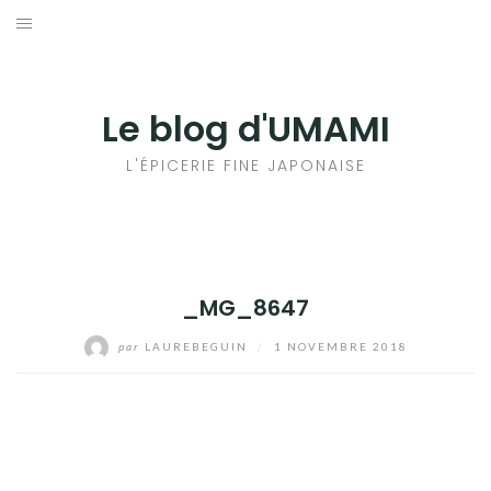
Aller
au
輸出手続きについて
contenu
LE GOÛT DU JAPON DANS VOTRE CUISINE
Le blog d'UMAMI
AU QUOTIDIEN
L'ÉPICERIE FINE JAPONAISE
_MG_8647
par
LAUREBEGUIN
/
1 NOVEMBRE 2018