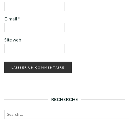
E-mail
*
Site web
RECHERCHE
Recherche
Lanc
pour :
la