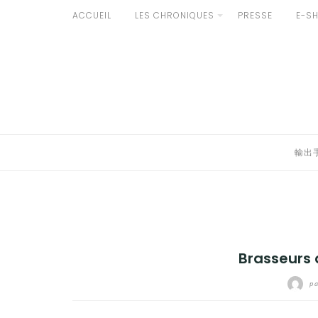
Aller
ACCUEIL
LES CHRONIQUES
PRESSE
E-S
au
輸出手続きについて
contenu
LE GOÛT DU JAPON DANS VOTRE CUISINE
AU QUOTIDIEN
輸出
Brasseurs 
p