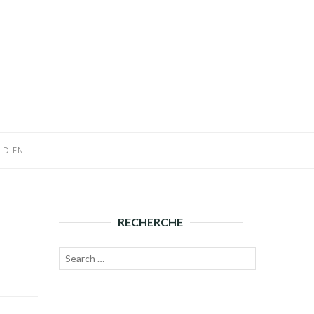
IDIEN
RECHERCHE
Recherche
Lancer
pour :
la
recherche