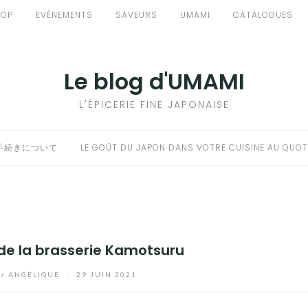
HOP
EVÈNEMENTS
SAVEURS
UMAMI
CATALOGUES
Le blog d'UMAMI
L'ÉPICERIE FINE JAPONAISE
手続きについて
LE GOÛT DU JAPON DANS VOTRE CUISINE AU QUOT
de la brasserie Kamotsuru
ar
ANGÉLIQUE
/
29 JUIN 2021