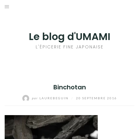
Aller
au
輸出手続きについて
contenu
LE GOÛT DU JAPON DANS VOTRE CUISINE
Le blog d'UMAMI
AU QUOTIDIEN
L'ÉPICERIE FINE JAPONAISE
Binchotan
par
LAUREBEGUIN
/
20 SEPTEMBRE 2016