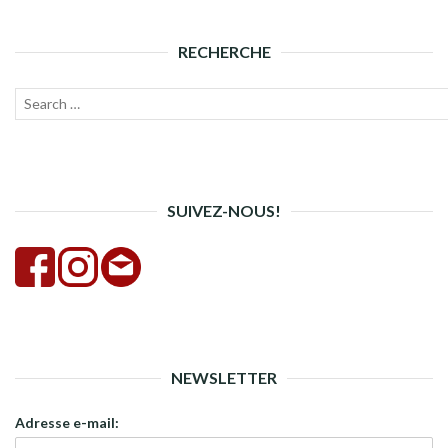
RECHERCHE
Recherche
Lanc
pour :
la
rech
SUIVEZ-NOUS!
NEWSLETTER
Adresse e-mail: