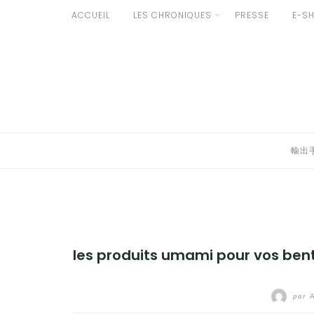
Aller
ACCUEIL
LES CHRONIQUES
PRESSE
E-S
au
輸出手続きについて
contenu
LE GOÛT DU JAPON DANS VOTRE CUISINE
AU QUOTIDIEN
輸出
les produits umami pour vos bento
par
A