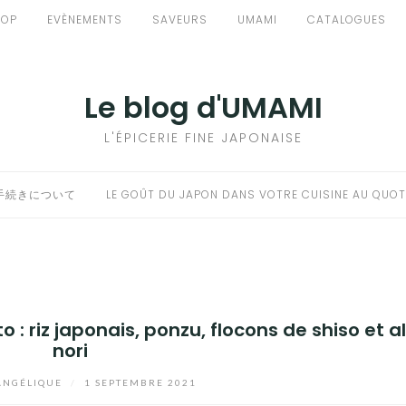
HOP
EVÈNEMENTS
SAVEURS
UMAMI
CATALOGUES
Le blog d'UMAMI
L'ÉPICERIE FINE JAPONAISE
手続きについて
LE GOÛT DU JAPON DANS VOTRE CUISINE AU QUOT
 : riz japonais, ponzu, flocons de shiso et 
nori
NGÉLIQUE
/
1 SEPTEMBRE 2021