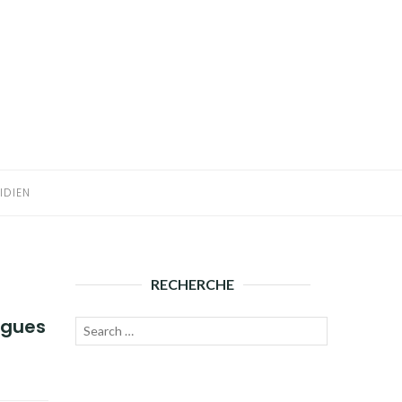
IDIEN
RECHERCHE
algues
Recherche
Lancer
pour :
la
recherche