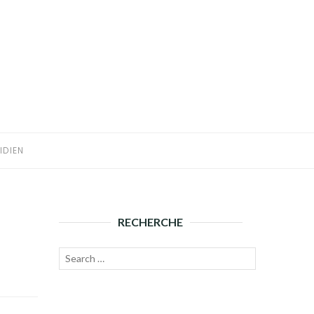
IDIEN
RECHERCHE
Recherche
Lancer
pour :
la
recherche