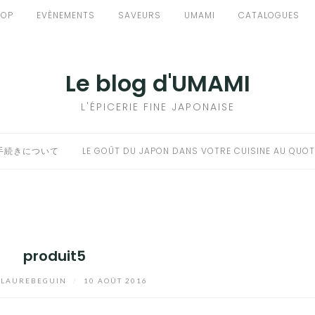
HOP
EVÈNEMENTS
SAVEURS
UMAMI
CATALOGUES
Le blog d'UMAMI
L'ÉPICERIE FINE JAPONAISE
手続きについて
LE GOÛT DU JAPON DANS VOTRE CUISINE AU QUOT
produit5
LAUREBEGUIN
/
10 AOÛT 2016