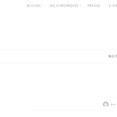
Aller
ACCUEIL
LES CHRONIQUES
PRESSE
E-S
au
輸出手続きについて
contenu
LE GOÛT DU JAPON DANS VOTRE CUISINE
AU QUOTIDIEN
輸出
par