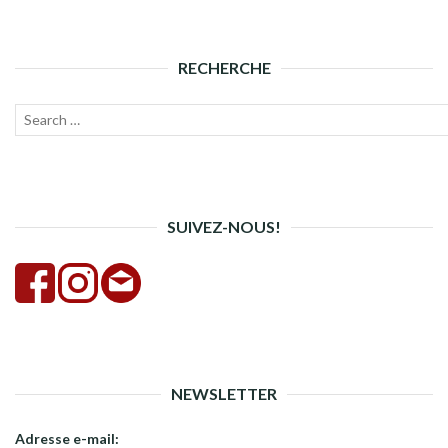
RECHERCHE
Recherche
Lanc
pour :
la
rech
SUIVEZ-NOUS!
NEWSLETTER
Adresse e-mail: