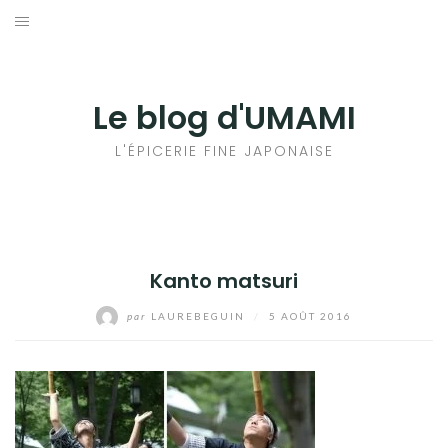
Aller
au
輸出手続きについて
contenu
LE GOÛT DU JAPON DANS VOTRE CUISINE
Le blog d'UMAMI
AU QUOTIDIEN
L'ÉPICERIE FINE JAPONAISE
Kanto matsuri
par
LAUREBEGUIN
/
5 AOÛT 2016