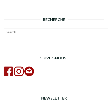
RECHERCHE
Recherche
Lanc
pour :
la
rech
SUIVEZ-NOUS!
NEWSLETTER