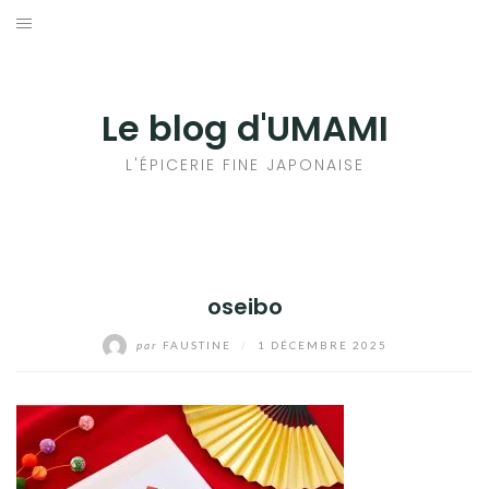
Aller
au
輸出手続きについて
contenu
LE GOÛT DU JAPON DANS VOTRE CUISINE
Le blog d'UMAMI
AU QUOTIDIEN
L'ÉPICERIE FINE JAPONAISE
oseibo
par
FAUSTINE
/
1 DÉCEMBRE 2025