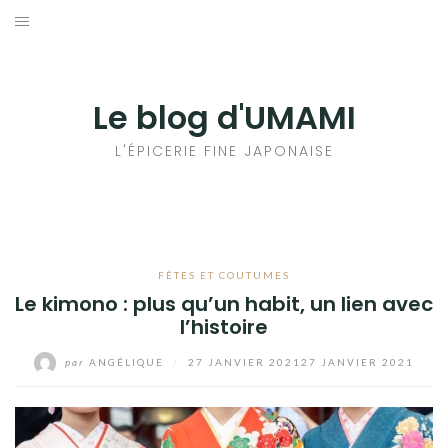
Aller
au
輸出手続きについて
contenu
LE GOÛT DU JAPON DANS VOTRE CUISINE
Le blog d'UMAMI
AU QUOTIDIEN
L'ÉPICERIE FINE JAPONAISE
FÊTES ET COUTUMES
Le kimono : plus qu’un habit, un lien avec
l’histoire
par
ANGÉLIQUE
/
27 JANVIER 2021
27 JANVIER 2021