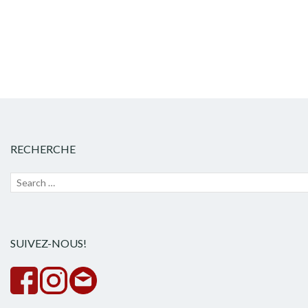
RECHERCHE
Recherche
Lanc
pour :
la
rech
SUIVEZ-NOUS!