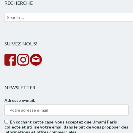
RECHERCHE
Recherche
Lanc
pour :
la
rech
SUIVEZ-NOUS!
NEWSLETTER
Adresse e-mail:
En cochant cette case, vous acceptez que Umami Paris
collecte et utilise votre email dans le but de vous proposer des
informations et offres commerciales