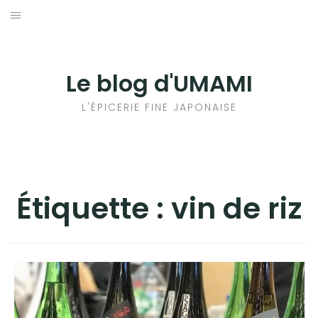
Aller
au
輸出手続きについて
contenu
LE GOÛT DU JAPON DANS VOTRE CUISINE
Le blog d'UMAMI
AU QUOTIDIEN
L'ÉPICERIE FINE JAPONAISE
Étiquette :
vin de riz