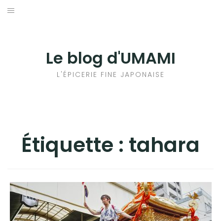
Aller
au
輸出手続きについて
contenu
LE GOÛT DU JAPON DANS VOTRE CUISINE
Le blog d'UMAMI
AU QUOTIDIEN
L'ÉPICERIE FINE JAPONAISE
Étiquette :
tahara