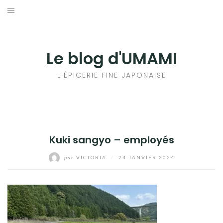
Aller
au
輸出手続きについて
contenu
LE GOÛT DU JAPON DANS VOTRE CUISINE
Le blog d'UMAMI
AU QUOTIDIEN
L'ÉPICERIE FINE JAPONAISE
Kuki sangyo – employés
par
VICTORIA
/
24 JANVIER 2024