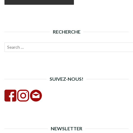
RECHERCHE
Recherche
Lanc
pour :
la
rech
SUIVEZ-NOUS!
NEWSLETTER