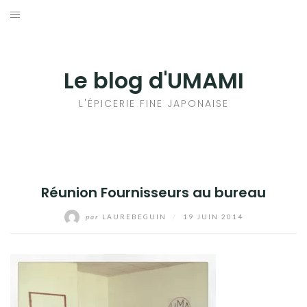
Aller
au
輸出手続きについて
contenu
LE GOÛT DU JAPON DANS VOTRE CUISINE
Le blog d'UMAMI
AU QUOTIDIEN
L'ÉPICERIE FINE JAPONAISE
Réunion Fournisseurs au bureau
par
LAUREBEGUIN
/
19 JUIN 2014