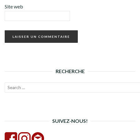
Site web
RECHERCHE
Recherche
Lanc
pour :
la
rech
SUIVEZ-NOUS!