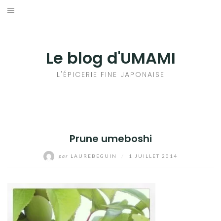
Aller
au
輸出手続きについて
contenu
LE GOÛT DU JAPON DANS VOTRE CUISINE
Le blog d'UMAMI
AU QUOTIDIEN
L'ÉPICERIE FINE JAPONAISE
Prune umeboshi
par
LAUREBEGUIN
/
1 JUILLET 2014