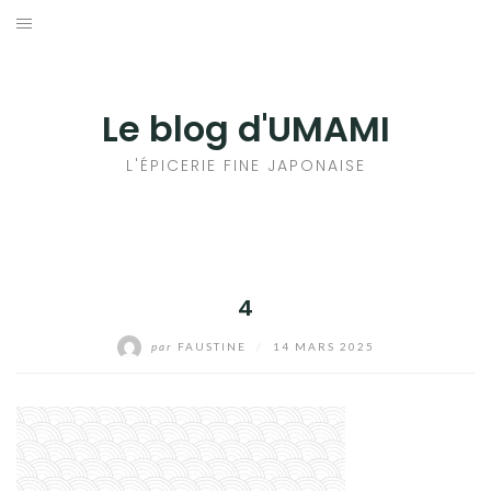
Aller
au
輸出手続きについて
contenu
LE GOÛT DU JAPON DANS VOTRE CUISINE
Le blog d'UMAMI
AU QUOTIDIEN
L'ÉPICERIE FINE JAPONAISE
4
par
FAUSTINE
/
14 MARS 2025