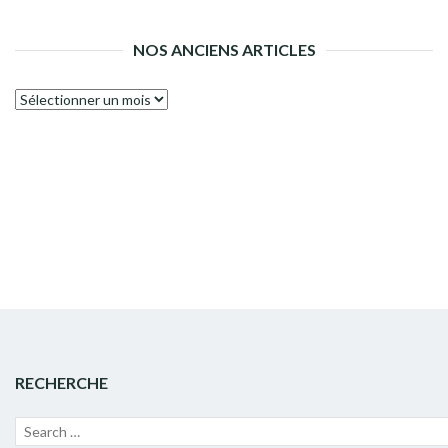
NOS ANCIENS ARTICLES
Nos
anciens
articles
RECHERCHE
Recherche
Lanc