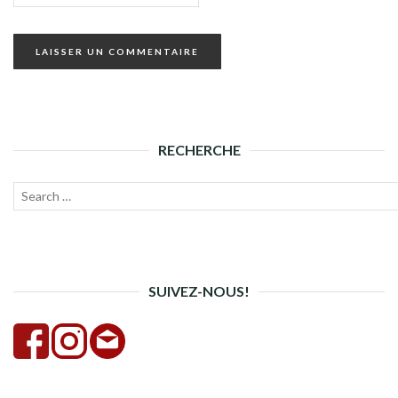
RECHERCHE
Recherche
Lanc
pour :
la
rech
SUIVEZ-NOUS!