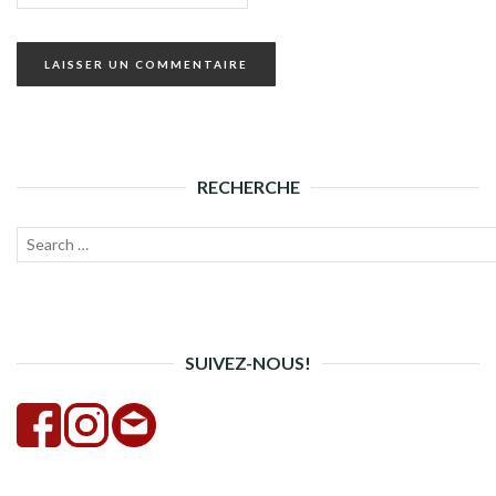
RECHERCHE
Recherche
Lanc
pour :
la
rech
SUIVEZ-NOUS!