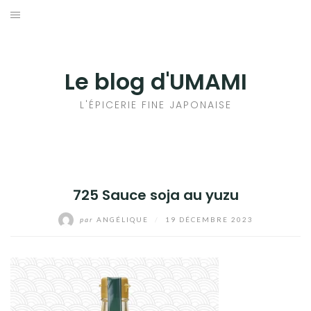
Aller
au
輸出手続きについて
contenu
LE GOÛT DU JAPON DANS VOTRE CUISINE
Le blog d'UMAMI
AU QUOTIDIEN
L'ÉPICERIE FINE JAPONAISE
725 Sauce soja au yuzu
par
ANGÉLIQUE
/
19 DÉCEMBRE 2023