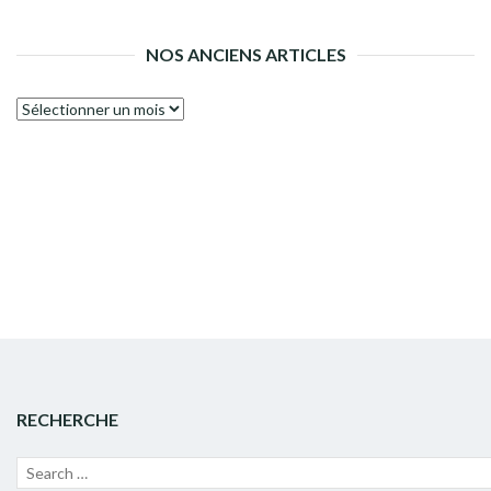
NOS ANCIENS ARTICLES
Nos
anciens
articles
RECHERCHE
Recherche
Lanc