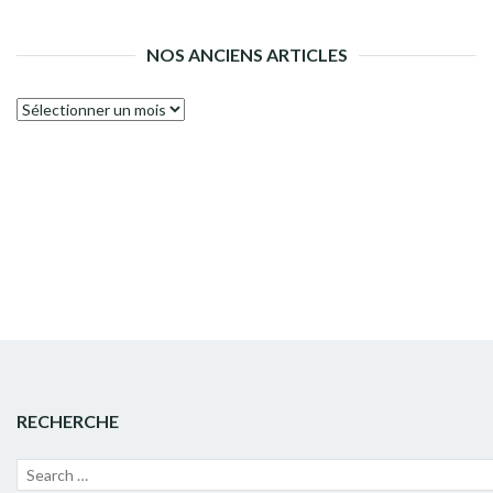
NOS ANCIENS ARTICLES
Nos
anciens
articles
RECHERCHE
Recherche
Lanc