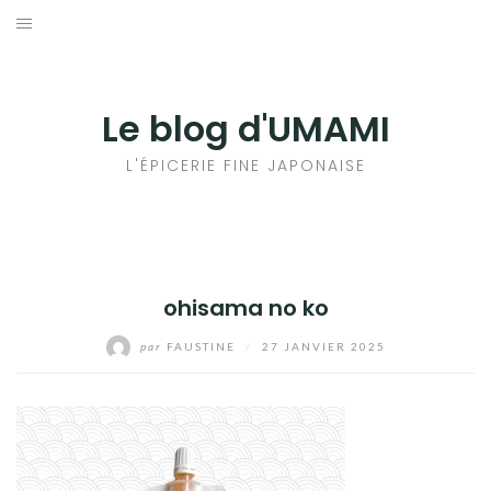
Aller
au
輸出手続きについて
contenu
LE GOÛT DU JAPON DANS VOTRE CUISINE
Le blog d'UMAMI
AU QUOTIDIEN
L'ÉPICERIE FINE JAPONAISE
ohisama no ko
par
FAUSTINE
/
27 JANVIER 2025