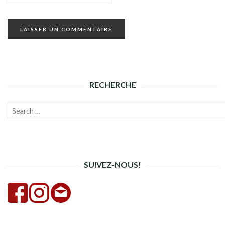
RECHERCHE
Recherche
Lanc
pour :
la
rech
SUIVEZ-NOUS!