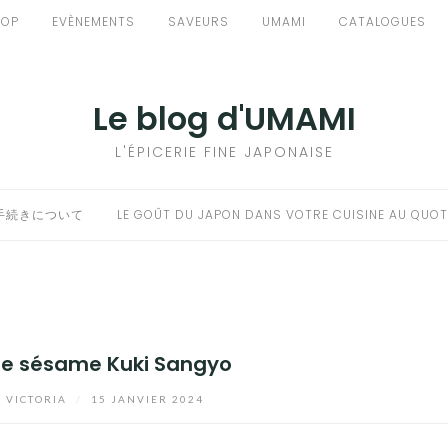
HOP
EVÈNEMENTS
SAVEURS
UMAMI
CATALOGUES
Le blog d'UMAMI
L'ÉPICERIE FINE JAPONAISE
手続きについて
LE GOÛT DU JAPON DANS VOTRE CUISINE AU QUOT
de sésame Kuki Sangyo
r
VICTORIA
/
15 JANVIER 2024