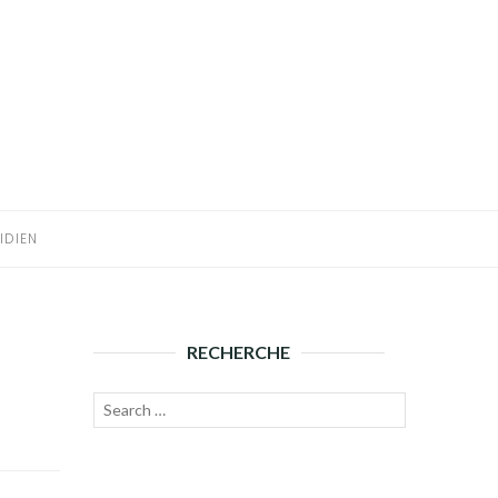
IDIEN
RECHERCHE
Recherche
Lancer
pour :
la
recherche