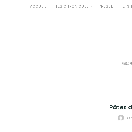
Aller
ACCUEIL
LES CHRONIQUES
PRESSE
E-S
au
輸出手続きについて
contenu
LE GOÛT DU JAPON DANS VOTRE CUISINE
AU QUOTIDIEN
輸出
Pâtes 
pa