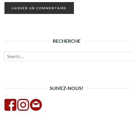
RECHERCHE
Recherche
Lanc
pour :
la
rech
SUIVEZ-NOUS!