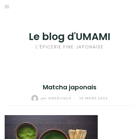
Aller
au
輸出手続きについて
contenu
LE GOÛT DU JAPON DANS VOTRE CUISINE
Le blog d'UMAMI
AU QUOTIDIEN
L'ÉPICERIE FINE JAPONAISE
Matcha japonais
par
ANGÉLIQUE
/
16 MARS 2023