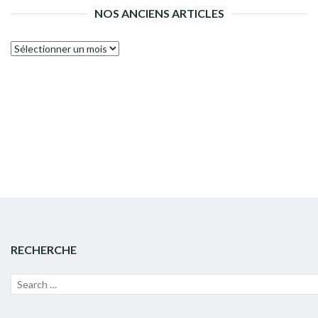
NOS ANCIENS ARTICLES
Nos
anciens
articles
RECHERCHE
Recherche
Lanc
pour :
la
rech