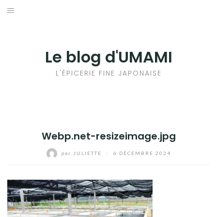
Aller
au
輸出手続きについて
contenu
LE GOÛT DU JAPON DANS VOTRE CUISINE
Le blog d'UMAMI
AU QUOTIDIEN
L'ÉPICERIE FINE JAPONAISE
Webp.net-resizeimage.jpg
par
JULIETTE
/
6 DÉCEMBRE 2024