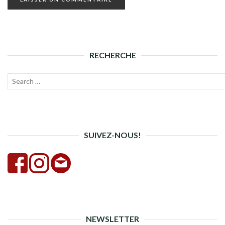
RECHERCHE
Recherche
Lanc
pour :
la
rech
SUIVEZ-NOUS!
NEWSLETTER