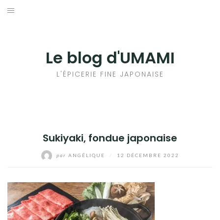
Aller
au
輸出手続きについて
contenu
LE GOÛT DU JAPON DANS VOTRE CUISINE
Le blog d'UMAMI
AU QUOTIDIEN
L'ÉPICERIE FINE JAPONAISE
Sukiyaki, fondue japonaise
par
ANGÉLIQUE
/
12 DÉCEMBRE 2022