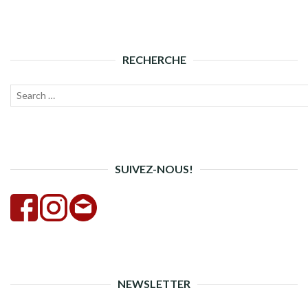
RECHERCHE
Recherche
Lanc
pour :
la
rech
SUIVEZ-NOUS!
NEWSLETTER