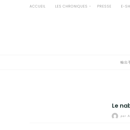
Aller
ACCUEIL
LES CHRONIQUES
PRESSE
E-S
au
輸出手続きについて
contenu
LE GOÛT DU JAPON DANS VOTRE CUISINE
AU QUOTIDIEN
輸出
Le na
par
A