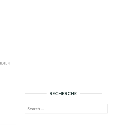
IDIEN
RECHERCHE
Recherche
Lancer
pour :
la
recherche