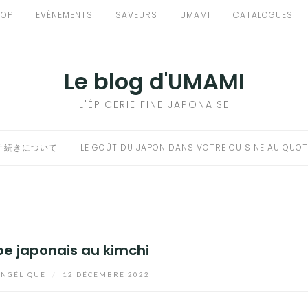
HOP
EVÈNEMENTS
SAVEURS
UMAMI
CATALOGUES
Le blog d'UMAMI
L'ÉPICERIE FINE JAPONAISE
手続きについて
LE GOÛT DU JAPON DANS VOTRE CUISINE AU QUOT
be japonais au kimchi
NGÉLIQUE
/
12 DÉCEMBRE 2022