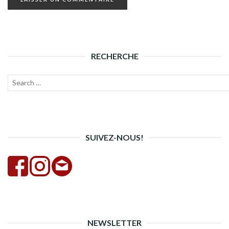
RECHERCHE
Recherche
Lanc
pour :
la
rech
SUIVEZ-NOUS!
NEWSLETTER