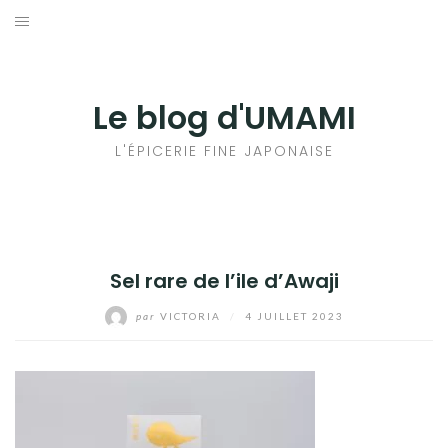
Aller
au
輸出手続きについて
contenu
LE GOÛT DU JAPON DANS VOTRE CUISINE
Le blog d'UMAMI
AU QUOTIDIEN
L'ÉPICERIE FINE JAPONAISE
Sel rare de l’ile d’Awaji
par
VICTORIA
/
4 JUILLET 2023