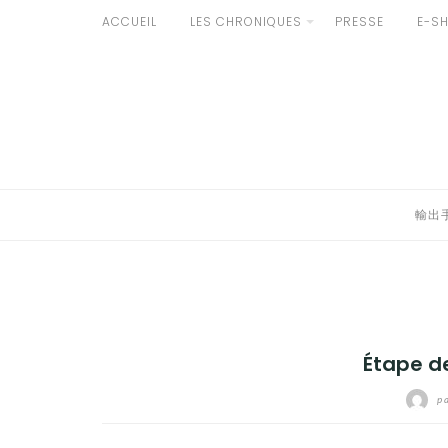
Aller
ACCUEIL
LES CHRONIQUES
PRESSE
E-S
au
輸出手続きについて
contenu
LE GOÛT DU JAPON DANS VOTRE CUISINE
AU QUOTIDIEN
輸出
Étape de
p