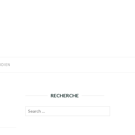
IDIEN
RECHERCHE
Recherche
Lancer
pour :
la
recherche