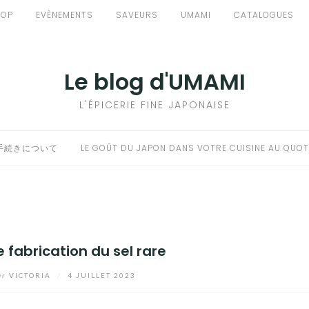
HOP
EVÈNEMENTS
SAVEURS
UMAMI
CATALOGUES
Le blog d'UMAMI
L'ÉPICERIE FINE JAPONAISE
手続きについて
LE GOÛT DU JAPON DANS VOTRE CUISINE AU QUOT
 fabrication du sel rare
ar
VICTORIA
/
4 JUILLET 2023