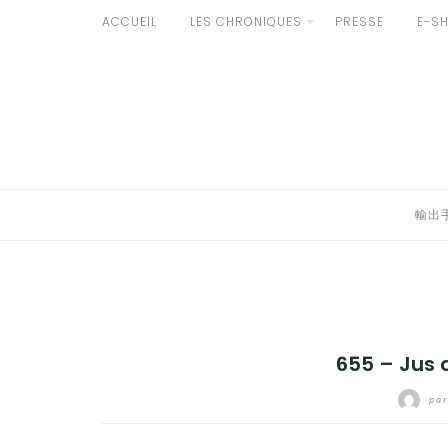
Aller
ACCUEIL
LES CHRONIQUES
PRESSE
E-S
au
輸出手続きについて
contenu
LE GOÛT DU JAPON DANS VOTRE CUISINE
AU QUOTIDIEN
輸出
655 – Jus 
pa