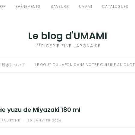
HOP
EVÈNEMENTS
SAVEURS
UMAMI
CATALOGUES
Le blog d'UMAMI
L'ÉPICERIE FINE JAPONAISE
手続きについて
LE GOÛT DU JAPON DANS VOTRE CUISINE AU QUOT
de yuzu de Miyazaki 180 ml
r
FAUSTINE
/
30 JANVIER 2026