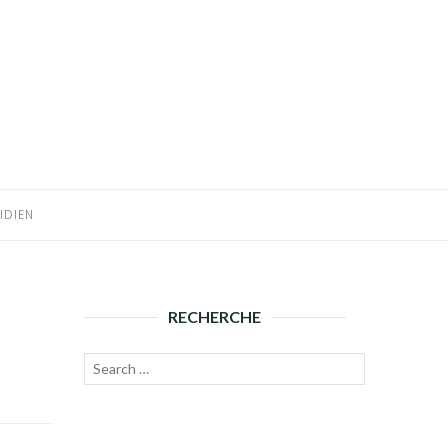
IDIEN
RECHERCHE
Recherche
Lancer
pour :
la
recherche