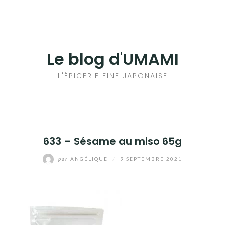
Aller
au
輸出手続きについて
contenu
LE GOÛT DU JAPON DANS VOTRE CUISINE
Le blog d'UMAMI
AU QUOTIDIEN
L'ÉPICERIE FINE JAPONAISE
633 – Sésame au miso 65g
par
ANGÉLIQUE
/
9 SEPTEMBRE 2021