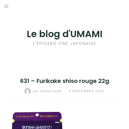
Aller
au
輸出手続きについて
contenu
LE GOÛT DU JAPON DANS VOTRE CUISINE
Le blog d'UMAMI
AU QUOTIDIEN
L'ÉPICERIE FINE JAPONAISE
631 – Furikake shiso rouge 22g
par
ANGÉLIQUE
/
9 SEPTEMBRE 2021