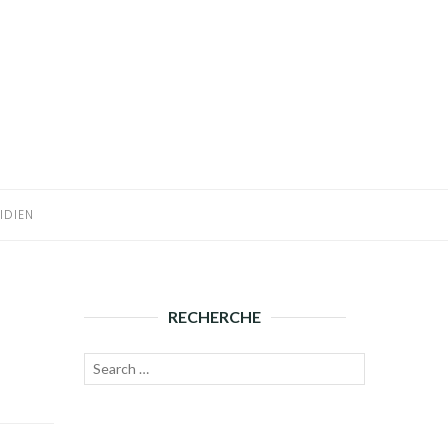
IDIEN
RECHERCHE
Recherche
Lancer
pour :
la
recherche