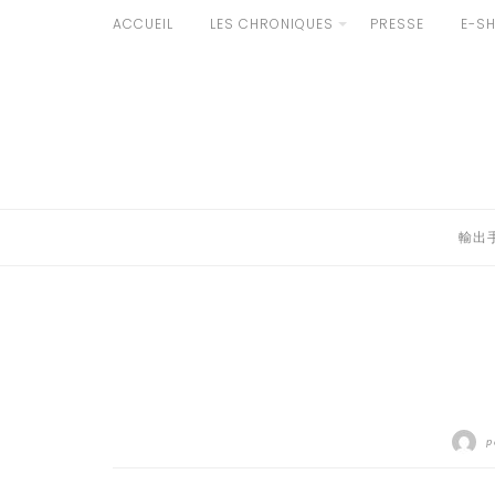
Aller
ACCUEIL
LES CHRONIQUES
PRESSE
E-S
au
輸出手続きについて
contenu
LE GOÛT DU JAPON DANS VOTRE CUISINE
AU QUOTIDIEN
輸出
p