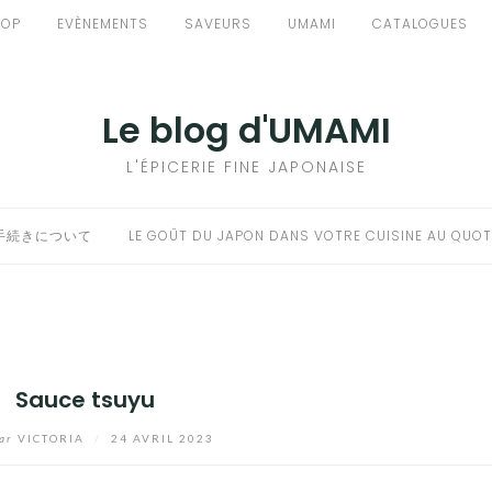
HOP
EVÈNEMENTS
SAVEURS
UMAMI
CATALOGUES
Le blog d'UMAMI
L'ÉPICERIE FINE JAPONAISE
手続きについて
LE GOÛT DU JAPON DANS VOTRE CUISINE AU QUOT
Sauce tsuyu
ar
VICTORIA
/
24 AVRIL 2023