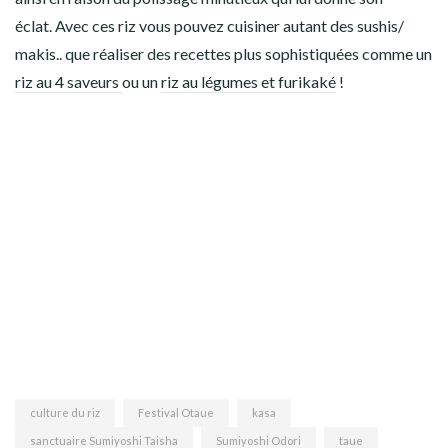
éclat. Avec ces riz vous pouvez cuisiner autant des sushis/
makis.. que réaliser des recettes plus sophistiquées comme un
riz au 4 saveurs
ou un
riz au légumes et furikaké
!
culture du riz
Festival Otaue
kasa
sanctuaire Sumiyoshi Taisha
Sumiyoshi Odori
taue