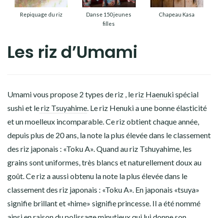
Repiquage du riz
Danse 150 jeunes
Chapeau Kasa
filles
Les riz d’Umami
Umami vous propose 2 types de riz , le
riz Haenuk
i spécial
sushi et le
riz Tsuyahime
. Le riz Henuki a une bonne élasticité
et un moelleux incomparable. Ce riz obtient chaque année,
depuis plus de 20 ans, la note la plus élevée dans le classement
des riz japonais : «Toku A». Quand au riz Tshuyahime, les
grains sont uniformes, très blancs et naturellement doux au
goût. Ce riz a aussi obtenu la note la plus élevée dans le
classement des riz japonais : «Toku A». En japonais «tsuya»
signifie brillant et «hime» signifie princesse. Il a été nommé
ainsi en raison du polissage minutieux qui lui donne son