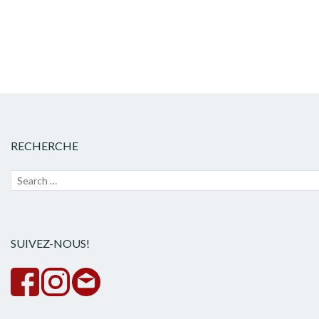
RECHERCHE
Recherche
Lanc
pour :
la
rech
SUIVEZ-NOUS!