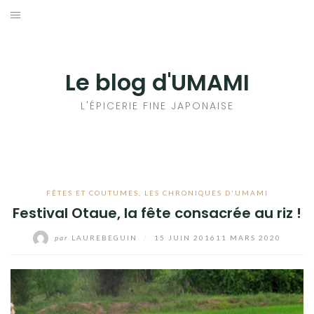
Aller
au
輸出手続きについて
contenu
LE GOÛT DU JAPON DANS VOTRE CUISINE
Le blog d'UMAMI
AU QUOTIDIEN
L'ÉPICERIE FINE JAPONAISE
FÊTES ET COUTUMES
,
LES CHRONIQUES D'UMAMI
Festival Otaue, la fête consacrée au riz !
par
LAUREBEGUIN
/
15 JUIN 2016
11 MARS 2020