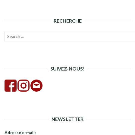
RECHERCHE
Recherche
Lanc
pour :
la
rech
SUIVEZ-NOUS!
NEWSLETTER
Adresse e-mail: