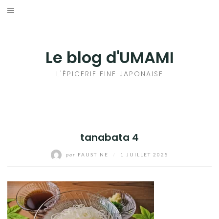
Aller
au
輸出手続きについて
contenu
LE GOÛT DU JAPON DANS VOTRE CUISINE
Le blog d'UMAMI
AU QUOTIDIEN
L'ÉPICERIE FINE JAPONAISE
tanabata 4
par
FAUSTINE
/
1 JUILLET 2025