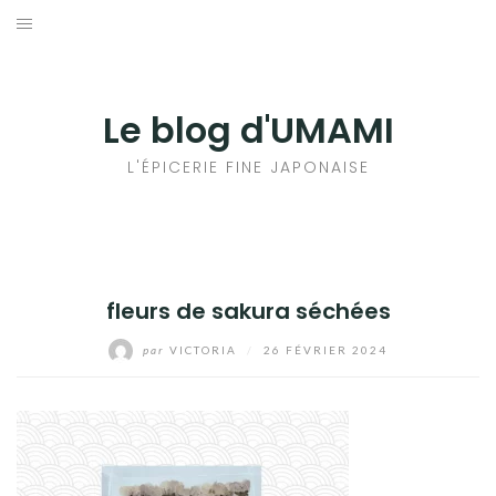
Aller
au
輸出手続きについて
contenu
LE GOÛT DU JAPON DANS VOTRE CUISINE
Le blog d'UMAMI
AU QUOTIDIEN
L'ÉPICERIE FINE JAPONAISE
fleurs de sakura séchées
par
VICTORIA
/
26 FÉVRIER 2024