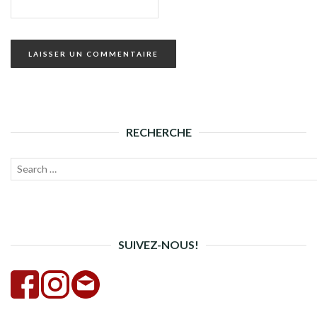
RECHERCHE
Recherche
Lanc
pour :
la
rech
SUIVEZ-NOUS!