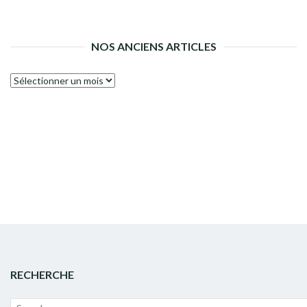
NOS ANCIENS ARTICLES
Nos
anciens
articles
RECHERCHE
Recherche
Lanc