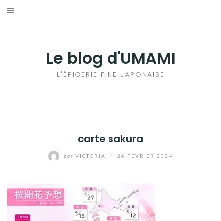
Aller
au
輸出手続きについて
contenu
LE GOÛT DU JAPON DANS VOTRE CUISINE
Le blog d'UMAMI
AU QUOTIDIEN
L'ÉPICERIE FINE JAPONAISE
carte sakura
par
VICTORIA
/
26 FÉVRIER 2024