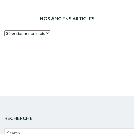
NOS ANCIENS ARTICLES
Nos
anciens
articles
RECHERCHE
Recherche
Lanc