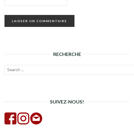
RECHERCHE
Recherche
Lanc
pour :
la
rech
SUIVEZ-NOUS!