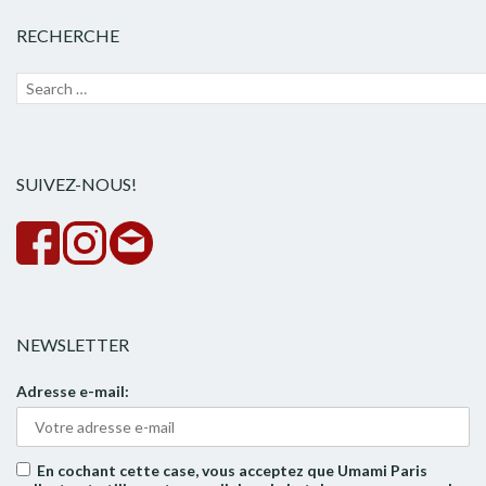
RECHERCHE
Recherche
Lanc
pour :
la
rech
SUIVEZ-NOUS!
NEWSLETTER
Adresse e-mail:
En cochant cette case, vous acceptez que Umami Paris