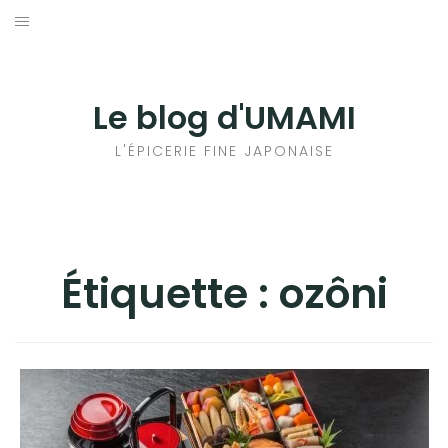
Aller
au
輸出手続きについて
contenu
LE GOÛT DU JAPON DANS VOTRE CUISINE
Le blog d'UMAMI
AU QUOTIDIEN
L'ÉPICERIE FINE JAPONAISE
Étiquette :
ozôni