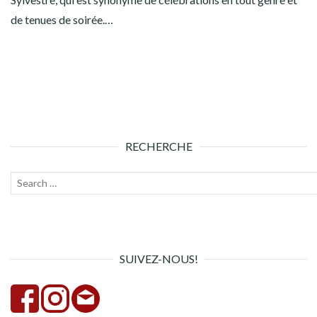
de tenues de soirée.…
RECHERCHE
Recherche
Lanc
pour :
la
rech
SUIVEZ-NOUS!