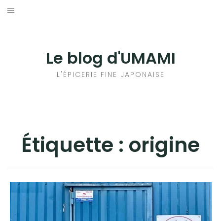
Aller
au
輸出手続きについて
contenu
LE GOÛT DU JAPON DANS VOTRE CUISINE
Le blog d'UMAMI
AU QUOTIDIEN
L'ÉPICERIE FINE JAPONAISE
Étiquette :
origine