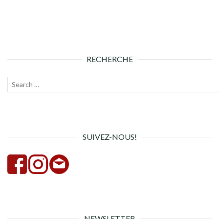
RECHERCHE
Recherche
Lanc
pour :
la
rech
SUIVEZ-NOUS!
NEWSLETTER