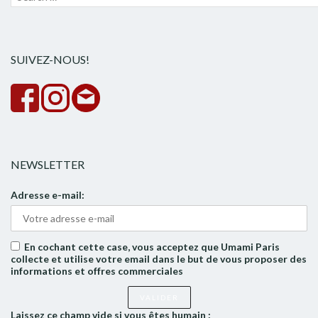
pour :
la
rech
SUIVEZ-NOUS!
NEWSLETTER
Adresse e-mail:
En cochant cette case, vous acceptez que Umami Paris
collecte et utilise votre email dans le but de vous proposer des
informations et offres commerciales
Laissez ce champ vide si vous êtes humain :