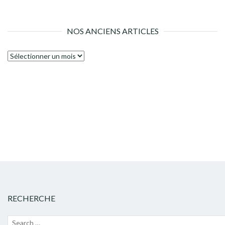
NOS ANCIENS ARTICLES
Nos
anciens
articles
RECHERCHE
Recherche
Lanc