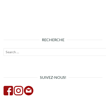
RECHERCHE
Recherche
Lanc
pour :
la
rech
SUIVEZ-NOUS!