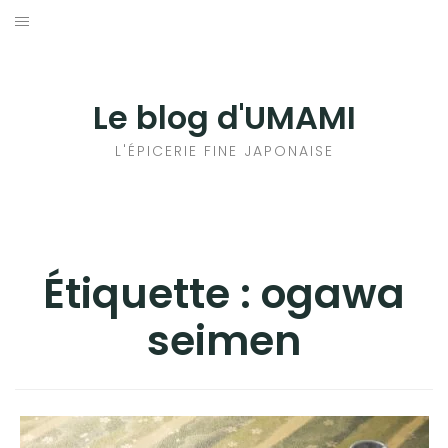
Aller
au
輸出手続きについて
contenu
LE GOÛT DU JAPON DANS VOTRE CUISINE
Le blog d'UMAMI
AU QUOTIDIEN
L'ÉPICERIE FINE JAPONAISE
Étiquette :
ogawa
seimen