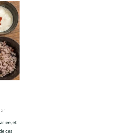
024
ariée, et
 de ces