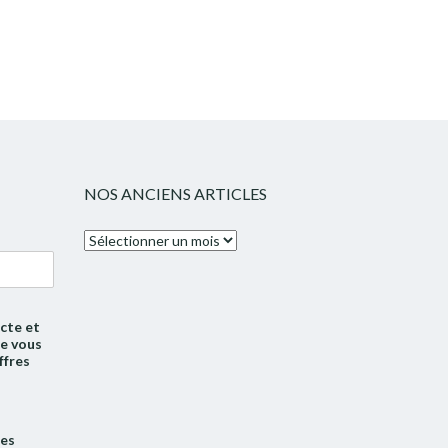
NOS ANCIENS ARTICLES
Nos
anciens
articles
cte et
de vous
ffres
tes