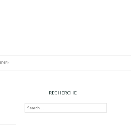
IDIEN
RECHERCHE
Recherche
Lancer
pour :
la
recherche