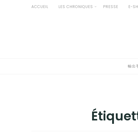
Aller
ACCUEIL
LES CHRONIQUES
PRESSE
E-S
développer
au
輸出手続きについて
contenu
le
LE GOÛT DU JAPON DANS VOTRE CUISINE
menu
AU QUOTIDIEN
enfant
輸出
Étiquet