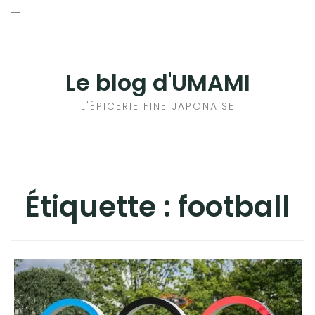
Aller
au
輸出手続きについて
contenu
LE GOÛT DU JAPON DANS VOTRE CUISINE
Le blog d'UMAMI
AU QUOTIDIEN
L'ÉPICERIE FINE JAPONAISE
Étiquette :
football