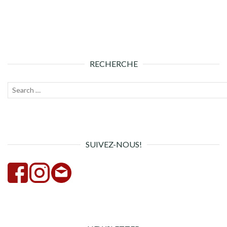
RECHERCHE
Recherche
Lanc
pour :
la
rech
SUIVEZ-NOUS!