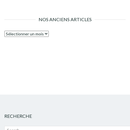
NOS ANCIENS ARTICLES
Nos
anciens
articles
RECHERCHE
Recherche
Lanc