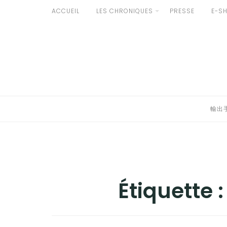
Aller
ACCUEIL
LES CHRONIQUES
PRESSE
E-S
développer
au
輸出手続きについて
contenu
le
LE GOÛT DU JAPON DANS VOTRE CUISINE
menu
AU QUOTIDIEN
enfant
輸出
Étiquette 