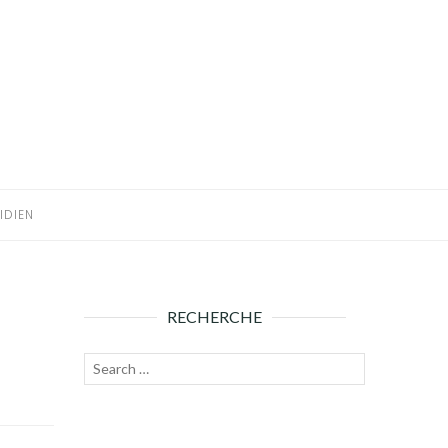
IDIEN
RECHERCHE
Recherche
Lancer
pour :
la
recherche