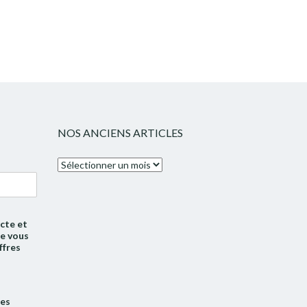
NOS ANCIENS ARTICLES
Nos
anciens
articles
cte et
de vous
ffres
tes