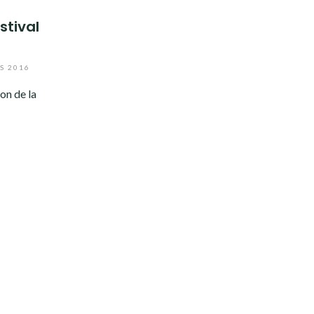
tival
S 2016
on de la