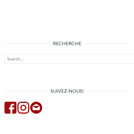
RECHERCHE
Recherche
Lanc
pour :
la
rech
SUIVEZ-NOUS!