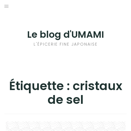
Aller
au
輸出手続きについて
contenu
LE GOÛT DU JAPON DANS VOTRE CUISINE
Le blog d'UMAMI
AU QUOTIDIEN
L'ÉPICERIE FINE JAPONAISE
Étiquette :
cristaux
de sel