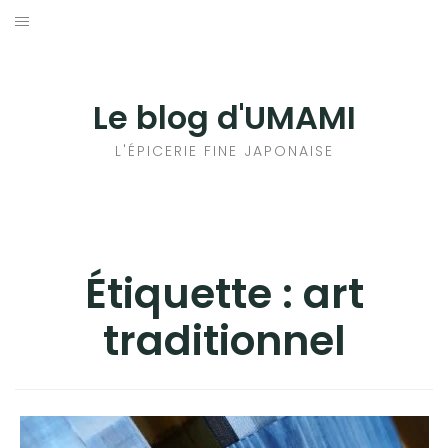
Aller
au
輸出手続きについて
contenu
LE GOÛT DU JAPON DANS VOTRE CUISINE
Le blog d'UMAMI
AU QUOTIDIEN
L'ÉPICERIE FINE JAPONAISE
Étiquette :
art
traditionnel