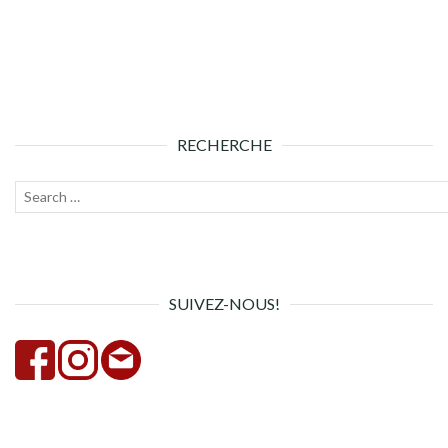
RECHERCHE
Recherche
Lanc
pour :
la
rech
SUIVEZ-NOUS!